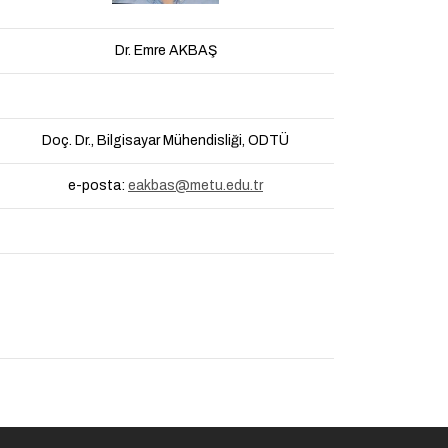
Dr. Emre AKBAŞ
Doç. Dr., Bilgisayar Mühendisliği, ODTÜ
e-posta:
eakbas@metu.edu.tr