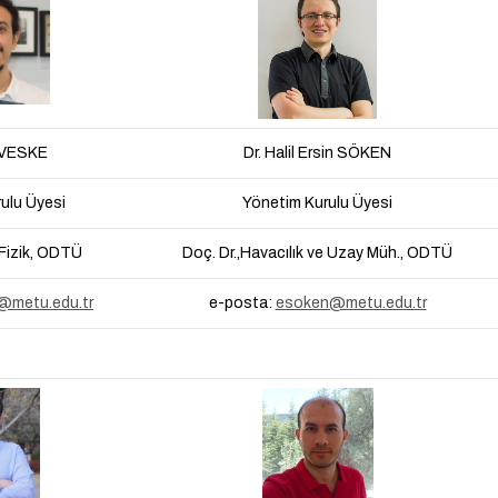
 VESKE
Dr. Halil Ersin SÖKEN
ulu Üyesi
Yönetim Kurulu Üyesi
, Fizik, ODTÜ
Doç. Dr.,Havacılık ve Uzay Müh., ODTÜ
@metu.edu.tr
e-posta:
esoken@metu.edu.tr