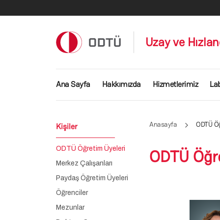
Ana içeriğe atla
Uzay ve Hızlan
Ana gezinti menüsü
Ana Sayfa
Hakkımızda
Hizmetlerimiz
La
Anasayfa
ODTÜ Öğ
Kişiler
ODTÜ Öğretim Üyeleri
ODTÜ Öğre
Merkez Çalışanları
Paydaş Öğretim Üyeleri
Öğrenciler
Mezunlar