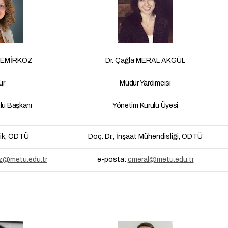
e DEMİRKÖZ
Dr. Çağla MERAL AKGÜL
ür
Müdür Yardımcısı
lu Başkanı
Yönetim Kurulu Üyesi
izik, ODTÜ
Doç. Dr., İnşaat Mühendisliği, ODTÜ
z@metu.edu.tr
e-posta:
cmeral@metu.edu.tr
-