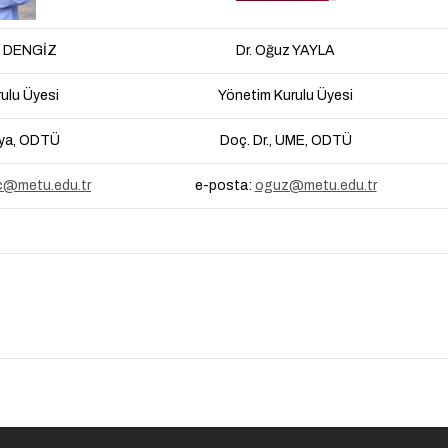
y DENGİZ
Dr. Oğuz YAYLA
ulu Üyesi
Yönetim Kurulu Üyesi
mya, ODTÜ
Doç. Dr., UME, ODTÜ
c@metu.edu.tr
e-posta:
oguz@metu.edu.tr