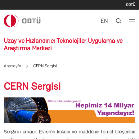
İki
Ana içeriğe atla
ODTÜ
EN
Uzay ve Hızlandırıcı Teknolojiler Uygulama ve
Araştırma Merkezi
Anasayfa
CERN Sergisi
CERN Sergisi
Serginin amacı, Evren’in kökeni ve maddenin temel bileşenleri