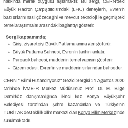
hakkında merak duygusu aşılamaktır. Bu sergi, CERN’deki
Büyük Hadron Çarpıştırıcısı’ndaki (LHC) deneylerin, Evren’in
bazı sırlarını nasıl çözeceğini ve mevcut teknoloji ile geçmişteki
temel araştırmalar arasındaki bağlantıyı gösterir.
Sergi kapsamında;
Giriş, ziyaretçiyi Büyük Patlama anına geri götürür.
Büyük Patlama Sahnesi, Evren’in tarihini anlatır.
Parçacık bahçesi, maddenin temel yapısını gösterir.
Gizem odası, Evren’in ve maddenin sırlarından bahseder.
CERN " Bilimi Hızlandırıyoruz" Gezici Sergisi 14 Ağustos 2020
tarihinde İVME-R Merkez Müdürümüz Prof. Dr. M. Bilge
Demirköz danışmanlığında ikinci kez Konya Büyükşehir
Belediyesi tarafından şehre kazandırılan ve Türkiye'nin
TÜBİTAK destekli ilk bilim merkezi olan
Konya Bilim Merkez
i'nde
sunulmaktadır.