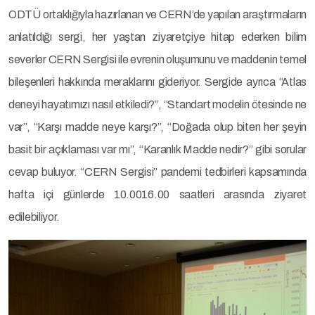
ODTÜ ortaklığıyla hazırlanan ve CERN’de yapılan araştırmaların
anlatıldığı sergi, her yaştan ziyaretçiye hitap ederken bilim
severler CERN Sergisi ile evrenin oluşumunu ve maddenin temel
bileşenleri hakkında meraklarını gideriyor. Sergide ayrıca “Atlas
deneyi hayatımızı nasıl etkiledi?”, “Standart modelin ötesinde ne
var”, “Karşı madde neye karşı?”, “Doğada olup biten her şeyin
basit bir açıklaması var mı”, “Karanlık Madde nedir?” gibi sorular
cevap buluyor. “CERN Sergisi” pandemi tedbirleri kapsamında
hafta içi günlerde 10.0016.00 saatleri arasında ziyaret
edilebiliyor.