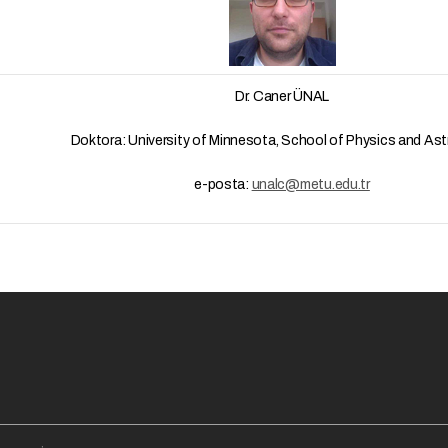
Dr. Caner ÜNAL
Doktora: University of Minnesota, School of Physics and As
e-posta:
unalc@metu.edu.tr