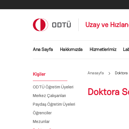
Ana içeriğe atla
Uzay ve Hızlan
Ana gezinti menüsü
Ana Sayfa
Hakkımızda
Hizmetlerimiz
La
Anasayfa
Doktora 
Kişiler
ODTÜ Öğretim Üyeleri
Doktora S
Merkez Çalışanları
Paydaş Öğretim Üyeleri
Öğrenciler
Mezunlar